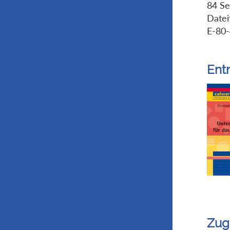
84 Se
Datei
E-80
Ent
Zug