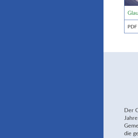
Glau
PDF
Der C
Jahre
Gemei
die g