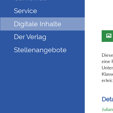
Service
Digitale Inhalte
Der Verlag
Stellenangebote
Diese
eine 
Unter
Klass
erlei
Deta
Julia