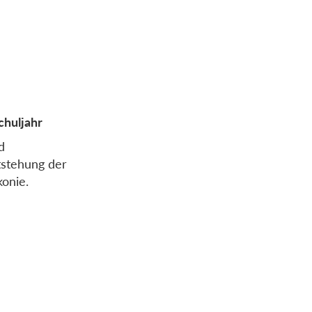
chuljahr
d
tstehung der
konie.