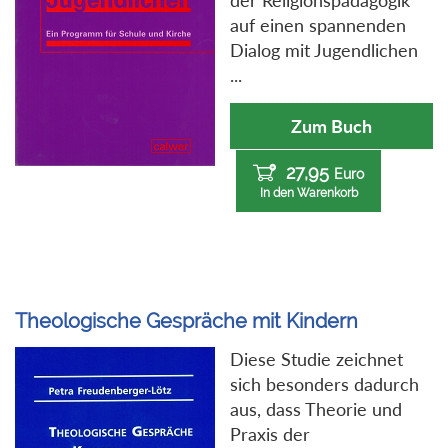
der Religionspädagogik
auf einen spannenden
Dialog mit Jugendlichen
...
Zum Buch
27,95
Euro
In den Warenkorb
Theologische Gespräche mit Kindern
Diese Studie zeichnet
sich besonders dadurch
aus, dass Theorie und
Praxis der