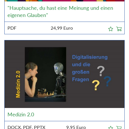
"Hauptsache, du hast eine Meinung und einen
eigenen Glauben"
PDF
24,99
Euro
Medizin 2.0
DOCX, PDF, PPTX
9,95
Euro