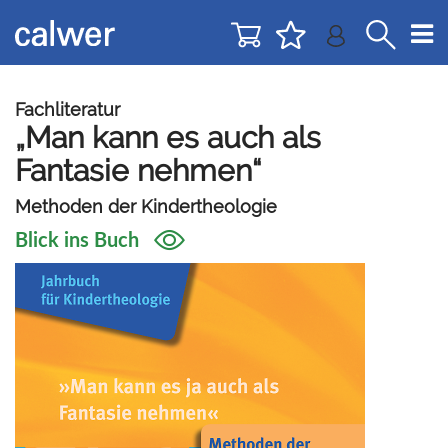
Direkt
Direkt
zur
zum
Navigation
Inhalt
springen
springen
Fachliteratur
„Man kann es auch als
Fantasie nehmen“
Methoden der Kindertheologie
Blick ins Buch