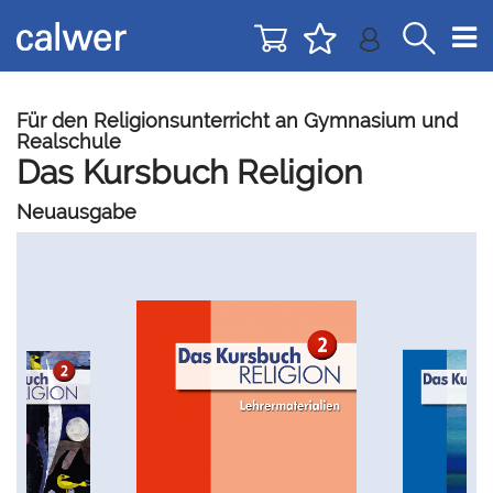
Direkt
Direkt
zur
zum
Navigation
Inhalt
springen
springen
Für den Religionsunterricht an Gymnasium und
Realschule
Das Kursbuch Religion
Neuausgabe