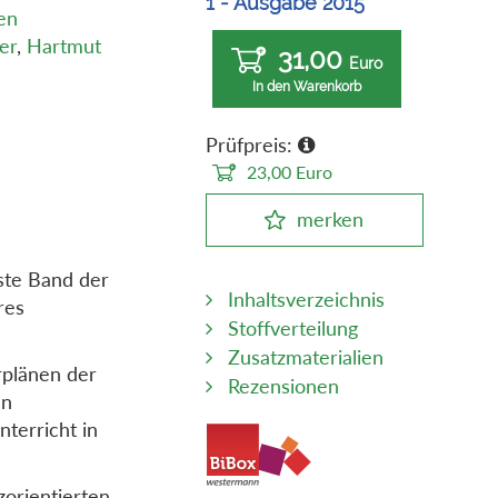
1 - Ausgabe 2015
en
er
,
Hartmut
31,00
Euro
In den Warenkorb
Prüfpreis:
23,00
Euro
merken
rste Band der
Inhaltsverzeichnis
res
Stoffverteilung
Zusatzmaterialien
rplänen der
Rezensionen
en
terricht in
zorientierten