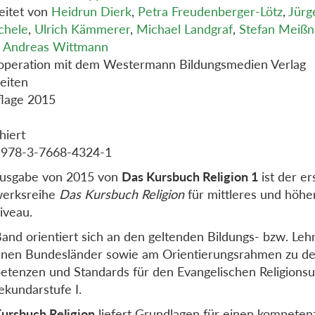
eitet von
Heidrun Dierk
,
Petra Freudenberger-Lötz
,
Jürg
chele
,
Ulrich Kämmerer
,
Michael Landgraf
,
Stefan Meißn
,
Andreas Wittmann
operation mit dem Westermann Bildungsmedien Verlag
eiten
flage 2015
hiert
 978-3-7668-4324-1
Ausgabe von 2015 von
Das Kursbuch Religion 1
ist der e
werksreihe
Das Kursbuch Religion
für mittleres und höhe
iveau.
and orientiert sich an den geltenden Bildungs- bzw. Leh
lnen Bundesländer sowie am Orientierungsrahmen zu d
tenzen und Standards für den Evangelischen Religionsun
ekundarstufe I.
ursbuch Religion
liefert Grundlagen für einen kompeten