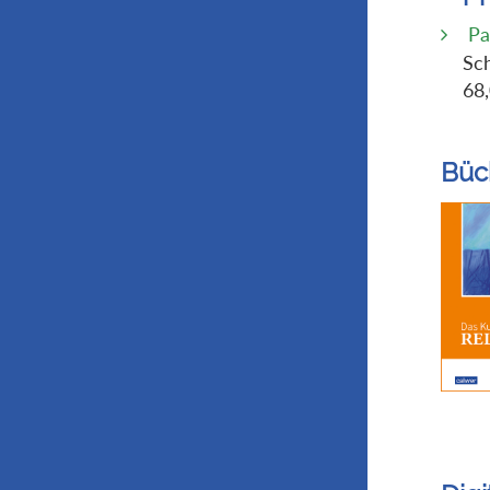
Pak
Sch
68
Büc