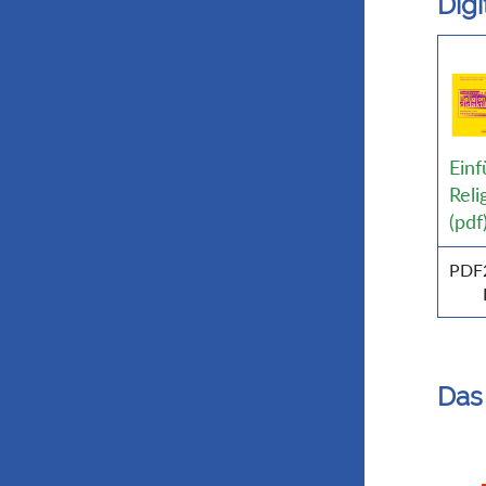
Dig
Einf
Reli
(pdf
PDF
Das