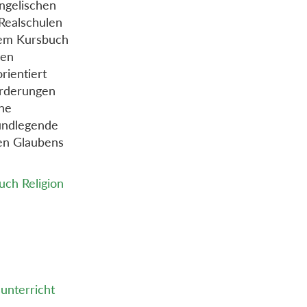
ngelischen
 Realschulen
dem Kursbuch
ren
rientiert
orderungen
ne
rundlegende
hen Glaubens
uch Religion
unterricht