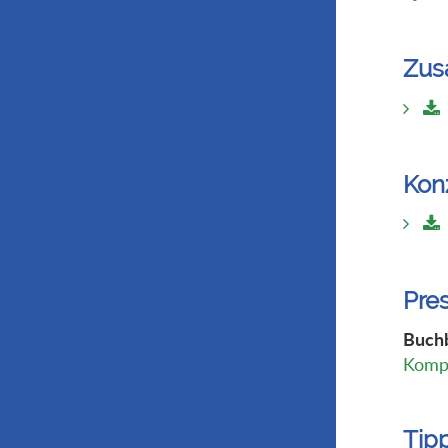
Zus
Kon
Pre
Buchb
Kompl
Tip