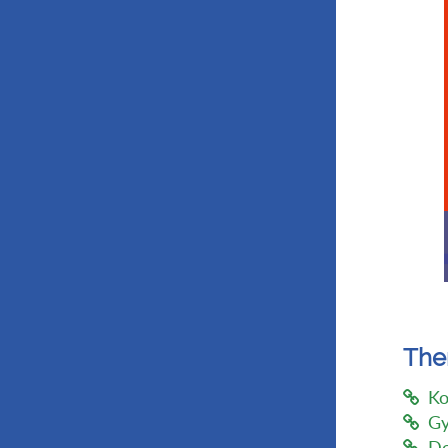
Th
Ko
Gy
Do