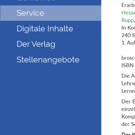
Erarb
Service
Heus
Rupp
Digitale Inhalte
In Ko
240 S
1. Au
Der Verlag
brosc
Stellenangebote
ISBN
Die 
Lehr
Lernn
Der B
einze
Kompe
der S
Das K