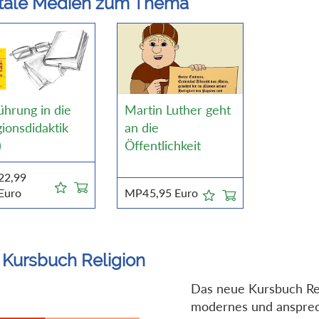
itale Medien zum Thema
ührung in die
Martin Luther geht
gionsdidaktik
an die
)
Öffentlichkeit
22,99
Euro
MP4
5,95
Euro
 Kursbuch Religion
Das neue Kursbuch Reli
modernes und anspre