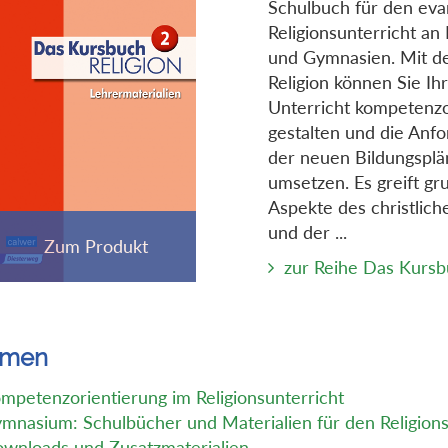
Schulbuch für den eva
Religionsunterricht an
und Gymnasien. Mit 
Religion können Sie Ih
Unterricht kompetenzo
gestalten und die Anf
der neuen Bildungsplä
umsetzen. Es greift g
Aspekte des christlic
und der ...
zur Reihe Das Kursb
emen
mpetenzorientierung im Religionsunterricht
mnasium: Schulbücher und Materialien für den Religions
wnloads und Zusatzmaterialien