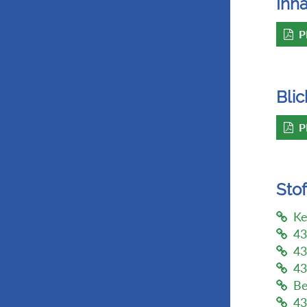
Inha
P
Blic
P
Sto
Ke
43
43
43
Be
43