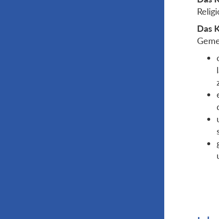
Relig
Das K
Gemei