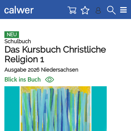
Direkt
Direkt
zur
zum
Navigation
Inhalt
springen
springen
NEU
Schulbuch
Das Kursbuch Christliche
Religion 1
Ausgabe 2026 Niedersachsen
Blick ins Buch