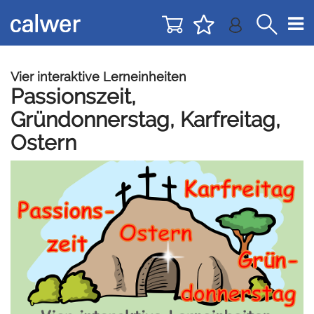
Direkt
Direkt
zur
zum
Navigation
Inhalt
springen
springen
Vier interaktive Lerneinheiten
Passionszeit,
Gründonnerstag, Karfreitag,
Ostern