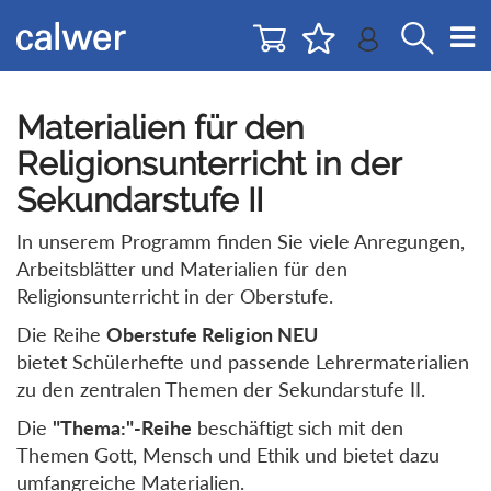
Direkt
Direkt
zur
zum
Navigation
Inhalt
springen
springen
Materialien für den
Religionsunterricht in der
Sekundarstufe II
In unserem Programm finden Sie viele Anregungen,
Arbeitsblätter und Materialien für den
Religionsunterricht in der Oberstufe.
Die Reihe
Oberstufe Religion NEU
bietet Schülerhefte und passende Lehrermaterialien
zu den zentralen Themen der Sekundarstufe II.
Die
"Thema:"-Reihe
beschäftigt sich mit den
Themen Gott, Mensch und Ethik und bietet dazu
umfangreiche Materialien.