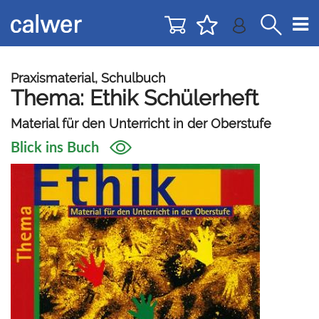
Direkt
Direkt
zur
zum
Navigation
Inhalt
springen
springen
Praxismaterial, Schulbuch
Thema: Ethik Schülerheft
Material für den Unterricht in der Oberstufe
Blick ins Buch