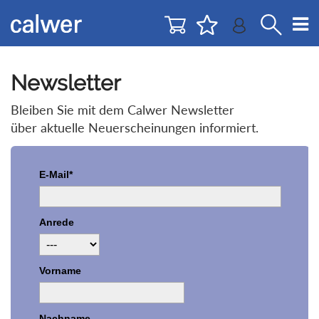
Direkt
Direkt
zur
zum
Navigation
Inhalt
springen
springen
Newsletter
Bleiben Sie mit dem Calwer Newsletter
über aktuelle Neuerscheinungen informiert.
E-Mail*
Anrede
Vorname
Nachname