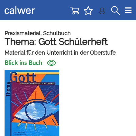
Direkt
Direkt
zur
zum
Navigation
Inhalt
springen
springen
Praxismaterial, Schulbuch
Thema: Gott Schülerheft
Material für den Unterricht in der Oberstufe
Blick ins Buch