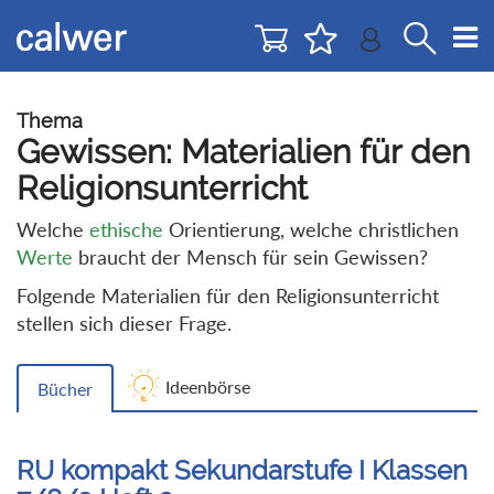
Direkt
Direkt
zur
zum
Navigation
Inhalt
springen
springen
Thema
Gewissen: Materialien für den
Religionsunterricht
Welche
ethische
Orientierung, welche christlichen
Werte
braucht der Mensch für sein Gewissen?
Folgende Materialien für den Religionsunterricht
stellen sich dieser Frage.
Ideenbörse
Bücher
RU kompakt Sekundarstufe I Klassen