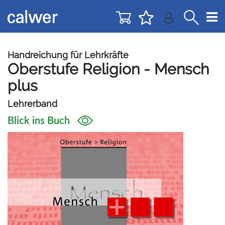
Direkt
Direkt
zur
zum
Navigation
Inhalt
springen
springen
Handreichung für Lehrkräfte
Oberstufe Religion - Mensch
plus
Lehrerband
Blick ins Buch