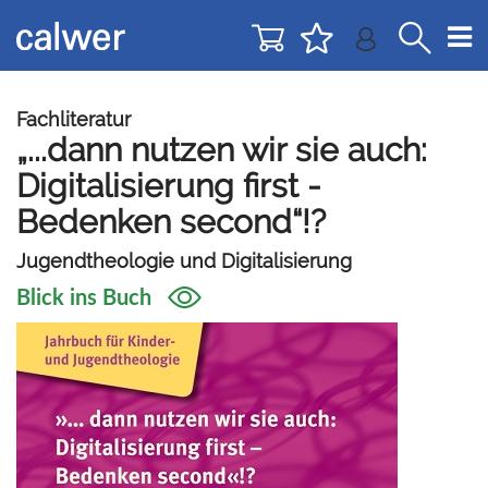
Direkt
Direkt
zur
zum
Navigation
Inhalt
springen
springen
Fachliteratur
„...dann nutzen wir sie auch:
Digitalisierung first -
Bedenken second“!?
Jugendtheologie und Digitalisierung
Blick ins Buch