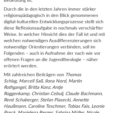
Durch die in den letzten Jahren immer stärker
religionspädagogisch in den Blick genommenen
digital-kulturellen Entwicklungsprozesse stellt sich
diese Reflexionsaufgabe in nochmals verschärfter
Weise. In welcher Hinsicht dies der Fall ist und mit
welchen notwendigen Ausdifferenzierungen sich
notwendige Orientierungen verbinden, soll im
Folgenden – auch in Aufnahme der nach wie vor
offenen Fragen an die Jugendtheologie – näher
erörtert werden.
Mit zahlreichen Beiträgen von
Thomas
Schlag,
Marcell Saß, I
lona Nord,
Martin
Rothgangel,
Britta Konz, Antje
Roggenkamp,
Christian Cebulj, Claude Bachmann,
René Schaberger,
Stefan Piasecki,
Annette
Haußmann,
Caroline Teschmer,
Tobias Faix, Leonie
Preck, Marielena Berger,
Sabrina Müller, Nicole