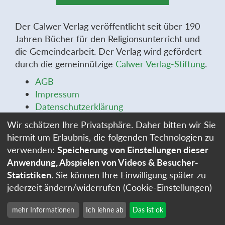
Der Calwer Verlag veröffentlicht seit über 190
Jahren Bücher für den Religionsunterricht und
die Gemeindearbeit. Der Verlag wird gefördert
durch die gemeinnützige
Calwer Verlag-Stiftung
.
AGB
Impressum
Datenschutzerklärung
Widerrufsbelehrung
Wir schätzen Ihre Privatsphäre. Daher bitten wir Sie
Widerrufsformular
hiermit um Erlaubnis, die folgenden Technologien zu
Stellenangebote
verwenden:
Speicherung von Einstellungen dieser
Cookie-Einstellungen
Anwendung, Abspielen von Videos & Besucher-
Statistiken
. Sie können Ihre Einwilligung später zu
jederzeit ändern/widerrufen (Cookie-Einstellungen)
mehr Informationen
Ich lehne ab
Das ist ok