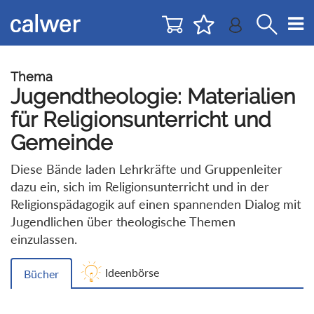
Direkt
Direkt
zur
zum
Navigation
Inhalt
springen
springen
Thema
Jugendtheologie: Materialien
für Religionsunterricht und
Gemeinde
Diese Bände laden Lehrkräfte und Gruppenleiter
dazu ein, sich im Religionsunterricht und in der
Religionspädagogik auf einen spannenden Dialog mit
Jugendlichen über theologische Themen
einzulassen.
Ideenbörse
Bücher