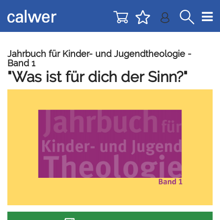
Direkt
Direkt
zur
zum
Navigation
Inhalt
springen
springen
Jahrbuch für Kinder- und Jugendtheologie -
Band 1
"Was ist für dich der Sinn?"