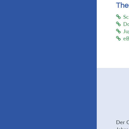
Th
Sc
Do
Ju
eB
Der C