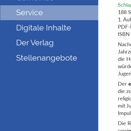
Schla
Service
188 S
1. Au
Digitale Inhalte
PDF-
ISBN
Der Verlag
Nachd
Jahrz
Stellenangebote
die H
würde
Jugen
Der
e
die z
relig
mit J
Impul
Die R
sowie