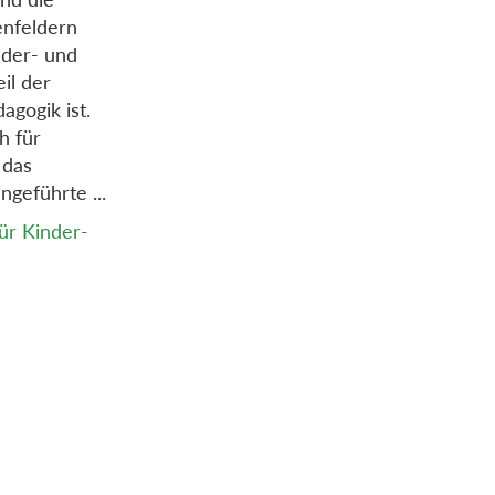
enfeldern
der- und
il der
agogik ist.
h für
 das
ngeführte ...
ür Kinder-