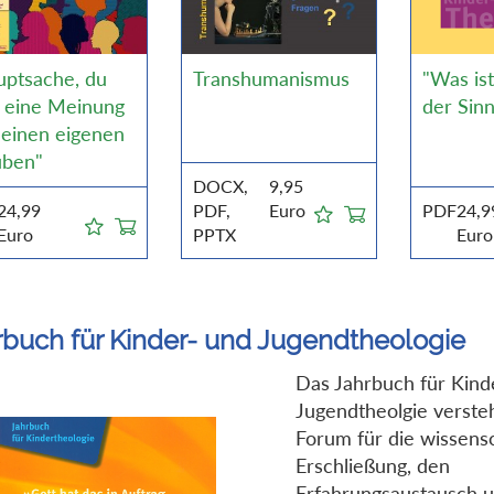
uptsache, du
Transhumanismus
"Was ist
t eine Meinung
der Sinn
 einen eigenen
uben"
DOCX,
9,95
24,99
PDF,
Euro
PDF
24,9
Euro
PPTX
Euro
rbuch für Kinder- und Jugendtheologie
Das Jahrbuch für Kind
Jugendtheolgie versteh
Forum für die wissensc
Erschließung, den
Erfahrungsaustausch u