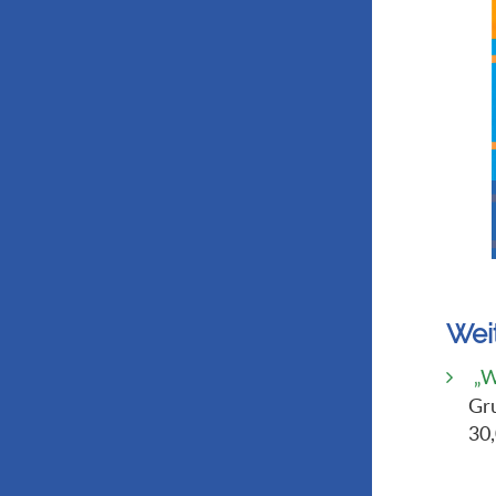
Wei
„W
Gr
30