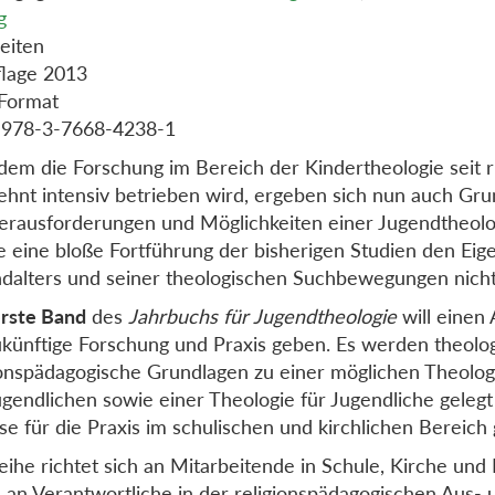
g
eiten
flage 2013
Format
 978-3-7668-4238-1
em die Forschung im Bereich der Kindertheologie seit 
ehnt intensiv betrieben wird, ergeben sich nun auch Gru
erausforderungen und Möglichkeiten einer Jugendtheolo
 eine bloße Fortführung der bisherigen Studien den Eig
dalters und seiner theologischen Suchbewegungen nicht
rste Band
des
Jahrbuchs für Jugendtheologie
will einen 
ukünftige Forschung und Praxis geben. Es werden theolo
ionspädagogische Grundlagen zu einer möglichen Theolog
ugendlichen sowie einer Theologie für Jugendliche gelegt
se für die Praxis im schulischen und kirchlichen Bereich
eihe richtet sich an Mitarbeitende in Schule, Kirche un
 an Verantwortliche in der religionspädagogischen Aus- 