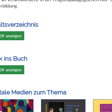
rbildung.
ltsverzeichnis
DF anzeigen
k ins Buch
DF anzeigen
itale Medien zum Thema