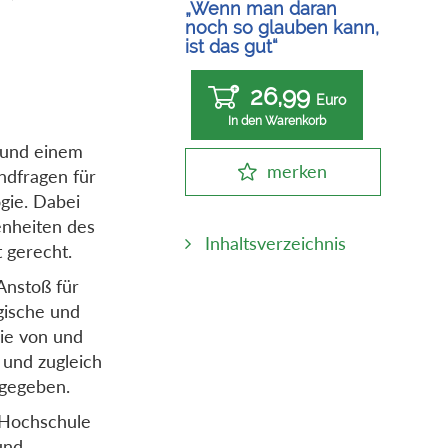
„Wenn man daran
noch so glauben kann,
ist das gut“
26,99
Euro
In den Warenkorb
rund einem
merken
ndfragen für
gie. Dabei
enheiten des
Inhaltsverzeichnis
 gerecht.
Anstoß für
gische und
ie von und
 und zugleich
 gegeben.
d Hochschule
und