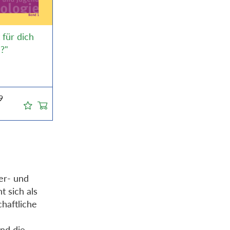
 für dich
?"
9
er- und
t sich als
haftliche
nd die