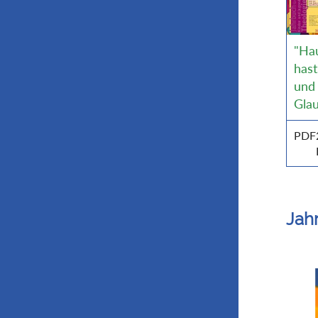
"Ha
has
und
Gla
PDF
Jah