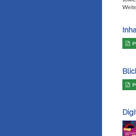
Weite
Inha
P
Blic
P
Dig