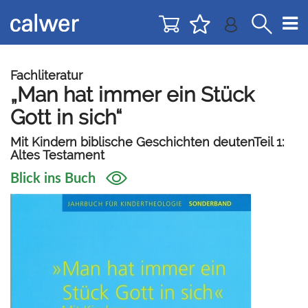
Direkt
Direkt
zur
zum
Navigation
Inhalt
springen
springen
Fachliteratur
„Man hat immer ein Stück
Gott in sich“
Mit Kindern biblische Geschichten deutenTeil 1:
Altes Testament
Blick ins Buch