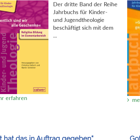
Der dritte Band der Reihe
Jahrbuchs für Kinder-
und Jugendtheologie
beschäftigt sich mit dem
...
r erfahren
me
t hat das in Auftrag gegeben“
„Got