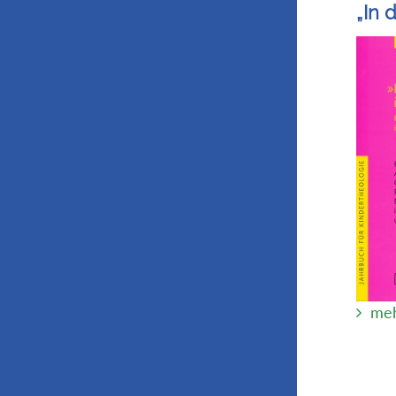
„In 
meh