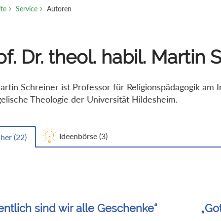
ite
Service
Autoren
of. Dr. theol. habil. Martin
artin Schreiner ist Professor für Religionspädagogik am In
elische Theologie der Universität Hildesheim.
Ideenbörse (
3
)
her (
22
)
entlich sind wir alle Geschenke“
„Go