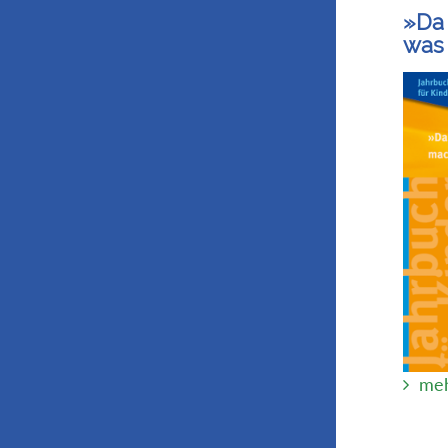
»Da 
was 
meh