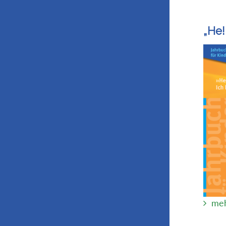
„He!
meh