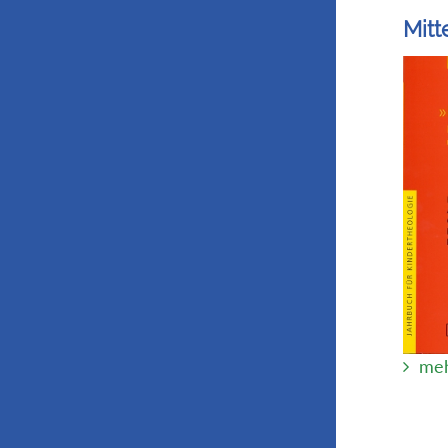
Mitt
meh