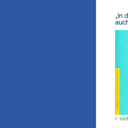
„In 
auch
meh