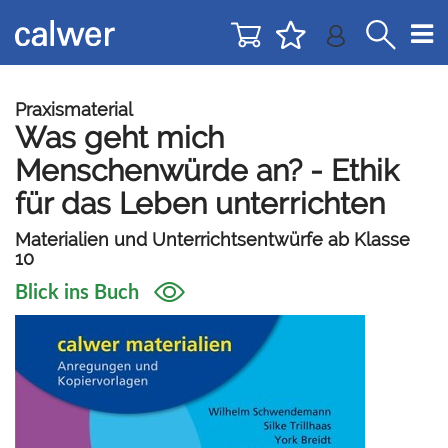
Direkt
Direkt
zur
zum
Navigation
Inhalt
springen
springen
Praxismaterial
Was geht mich
Menschenwürde an? - Ethik
für das Leben unterrichten
Materialien und Unterrichtsentwürfe ab Klasse
10
Blick ins Buch