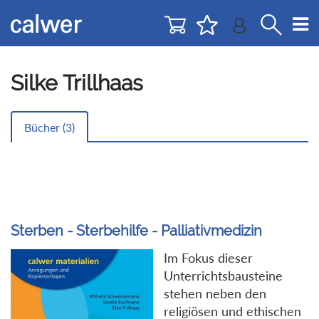
Direkt
Direkt
zur
zum
Navigation
Inhalt
springen
springen
Silke Trillhaas
Bücher (
3
)
Sterben - Sterbehilfe - Palliativmedizin
Im Fokus dieser
Unterrichtsbausteine
stehen neben den
religiösen und ethischen