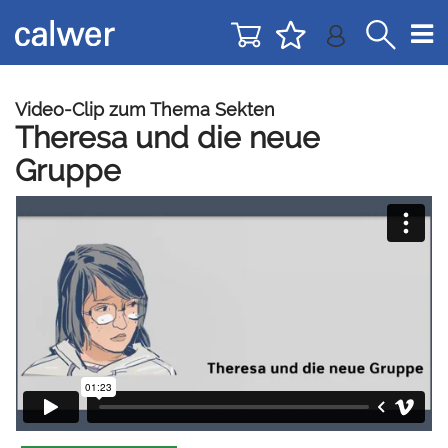
Direkt
Direkt
zur
zum
Navigation
Inhalt
springen
springen
Video-Clip zum Thema Sekten
Theresa und die neue
Gruppe