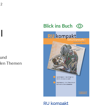
 2
Blick ins Buch
I
 und
iden Themen
RU kompakt