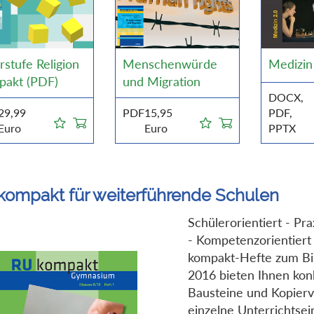
stufe Religion
Menschenwürde
Medizin
pakt (PDF)
und Migration
DOCX,
29,99
PDF
15,95
PDF,
Euro
Euro
PPTX
kompakt für weiterführende Schulen
Schülerorientiert - Pra
- Kompetenzorientiert
kompakt-Hefte zum Bi
2016 bieten Ihnen kon
Bausteine und Kopierv
einzelne Unterrichtsei