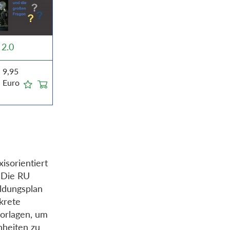
 2.0
9,95
Euro
xisorientiert
 Die RU
ldungsplan
krete
orlagen, um
nheiten zu