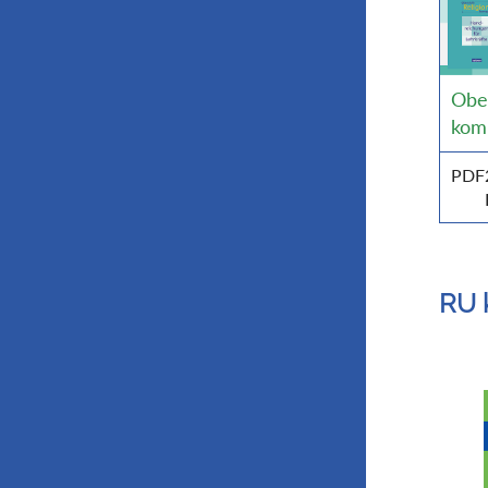
Ober
kom
PDF
RU 