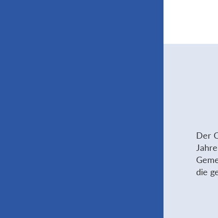
Der C
Jahre
Gemei
die g