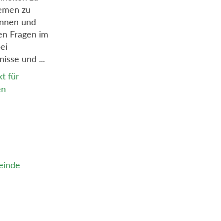
hemen zu
innen und
en Fragen im
ei
nisse und ...
t für
en
meinde