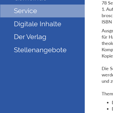
78 Se
1. Au
Service
brosc
ISBN
Digitale Inhalte
Ausge
Der Verlag
für H
theol
Stellenangebote
Kompe
Kopie
Die S
werde
und z
Them