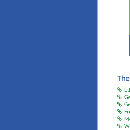
Th
Et
Ge
Ge
Fr
Me
We