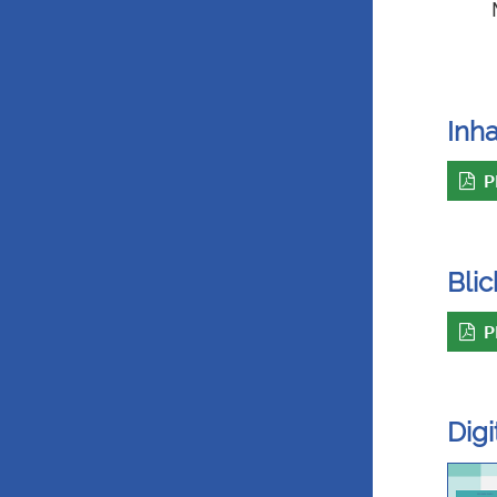
Inha
P
Blic
P
Dig