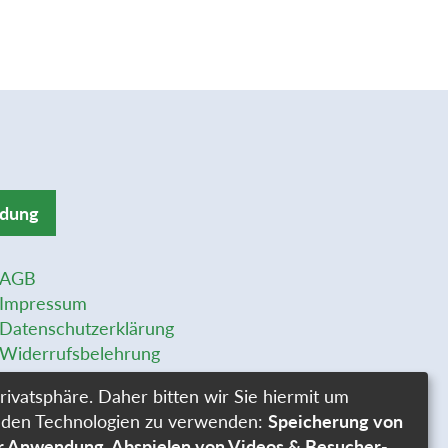
ldung
AGB
Impressum
Datenschutzerklärung
Widerrufsbelehrung
Widerrufsformular
rivatsphäre. Daher bitten wir Sie hiermit um
Stellenangebote
genden Technologien zu verwenden:
Speicherung von
Cookie-Einstellungen
er Anwendung, Abspielen von Videos & Besucher-