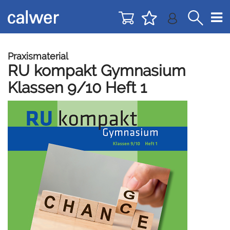
Direkt
Direkt
zur
zum
Navigation
Inhalt
springen
springen
Praxismaterial
RU kompakt Gymnasium
Klassen 9/10 Heft 1