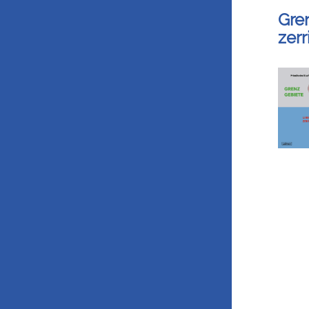
Gre
zer