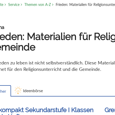
ite
Service
Themen von A-Z
Frieden: Materialien für Religionsun
ma
ieden: Materialien für Rel
emeinde
ieden zu leben ist nicht selbstverständlich. Diese Materi
net für den Religionsunterricht und die Gemeinde.
Ideenbörse
her
kompakt Sekundarstufe I Klassen
Gre