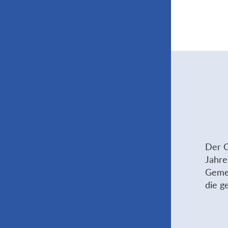
Der C
Jahre
Gemei
die g