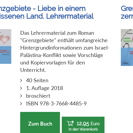
nzgebiete - Liebe in einem
Gre
rissenen Land. Lehrermaterial
zer
Das Lehrermaterial zum Roman
"Grenzgebiete" enthält umfangreiche
Hintergrundinformationen zum Israel-
Palästina-Konflikt sowie Vorschläge
und Kopiervorlagen für den
Unterricht.
40 Seiten
1. Auflage 2018
broschiert
ISBN 978-3-7668-4485-9
12,95
Zum Buch
Euro
In den Warenkorb