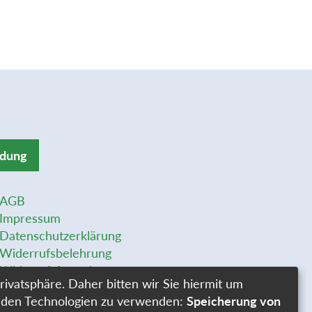
ldung
AGB
Impressum
Datenschutzerklärung
Widerrufsbelehrung
Widerrufsformular
rivatsphäre. Daher bitten wir Sie hiermit um
Stellenangebote
genden Technologien zu verwenden:
Speicherung von
Cookie-Einstellungen