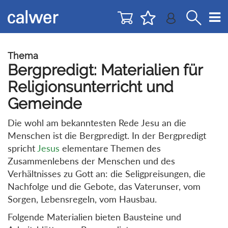
Direkt
Direkt
zur
zum
Navigation
Inhalt
springen
springen
Thema
Bergpredigt: Materialien für
Religionsunterricht und
Gemeinde
Die wohl am bekanntesten Rede Jesu an die
Menschen ist die Bergpredigt. In der Bergpredigt
spricht
Jesus
elementare Themen des
Zusammenlebens der Menschen und des
Verhältnisses zu Gott an: die Seligpreisungen, die
Nachfolge und die Gebote, das Vaterunser, vom
Sorgen, Lebensregeln, vom Hausbau.
Folgende Materialien bieten Bausteine und