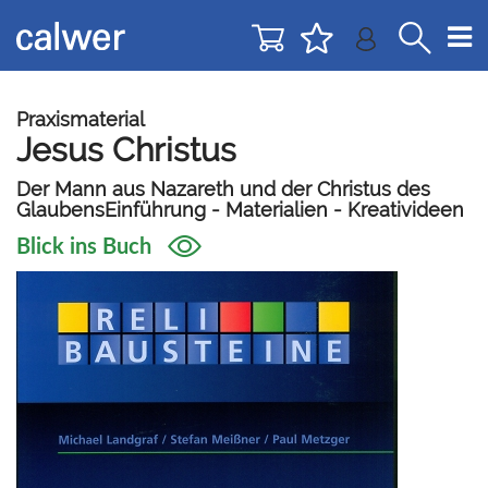
Direkt
Direkt
zur
zum
Navigation
Inhalt
springen
springen
Praxismaterial
Jesus Christus
Der Mann aus Nazareth und der Christus des
GlaubensEinführung - Materialien - Kreativideen
Blick ins Buch