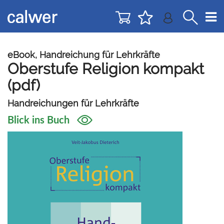
Direkt
Direkt
zur
zum
Navigation
Inhalt
springen
springen
eBook, Handreichung für Lehrkräfte
Oberstufe Religion kompakt
(pdf)
Handreichungen für Lehrkräfte
Blick ins Buch