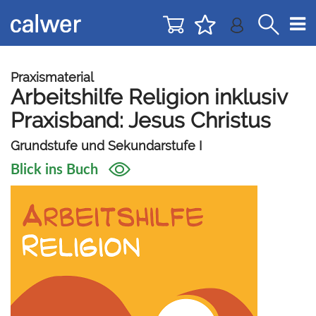
Direkt
Direkt
zur
zum
Navigation
Inhalt
springen
springen
Praxismaterial
Arbeitshilfe Religion inklusiv
Praxisband: Jesus Christus
Grundstufe und Sekundarstufe I
Blick ins Buch