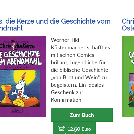
s, die Kerze und die Geschichte vom
Chr
ndmahl
Ost
Werner Tiki
Küstenmacher schafft es
mit seinen Comics
brillant, Jugendliche für
die biblische Geschichte
„von Brot und Wein“ zu
begeistern. Ein ideales
Geschenk zur
Konfirmation.
Zum Buch
12,50
Euro