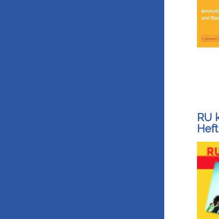
RU 
Heft