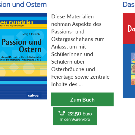
ion und Ostern
Das
Diese Materialien
nehmen Aspekte des
Passions- und
Ostergeschehens zum
Anlass, um mit
Schülerinnen und
Schülern über
Osterbräuche und
Feiertage sowie zentrale
Inhalte des ...
Zum Buch
22,50
Euro
In den Warenkorb