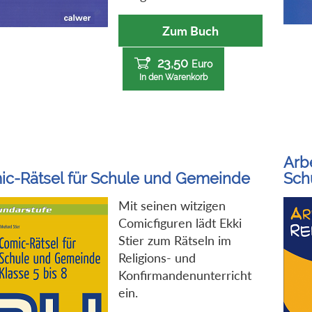
Zum Buch
23,50
Euro
In den Warenkorb
Arbe
ic-Rätsel für Schule und Gemeinde
Schu
Mit seinen witzigen
Comicfiguren lädt Ekki
Stier zum Rätseln im
Religions- und
Konfirmandenunterricht
ein.