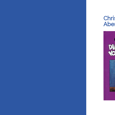
Chri
Abe