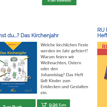
In den Warenkorb
RU 
st du...? Das Kirchenjahr
Heft
Welche kirchlichen Feste
werden im Jahr gefeiert?
Warum feiern wir
Weihnachten, Ostern
oder den
Johannistag? Das Heft
lädt Kinder zum
Entdecken und Gestalten
ein.
9,95
Euro
Zum Buch