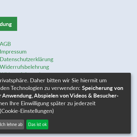
ldung
AGB
Impressum
Datenschutzerklärung
Widerrufsbelehrung
Widerrufsformular
rivatsphäre. Daher bitten wir Sie hiermit um
Stellenangebote
genden Technologien zu verwenden:
Speicherung von
Cookie-Einstellungen
er Anwendung, Abspielen von Videos & Besucher-
nen Ihre Einwilligung später zu jederzeit
(Cookie-Einstellungen)
Ich lehne ab
Das ist ok