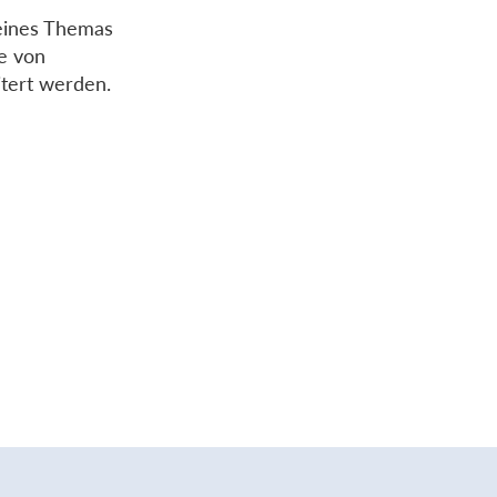
 eines Themas
fe von
itert werden.