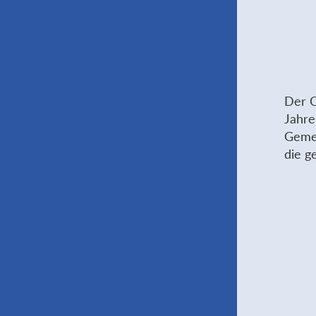
Der C
Jahre
Gemei
die g