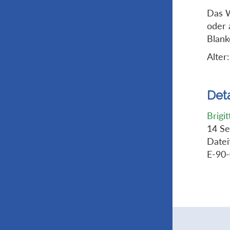
Das W
oder 
Blank
Alter
Deta
Brigi
14 Se
Datei
E-90