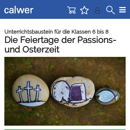
Direkt
Direkt
zur
zum
Navigation
Inhalt
springen
springen
Unterrichtsbaustein für die Klassen 6 bis 8
Die Feiertage der Passions-
und Osterzeit