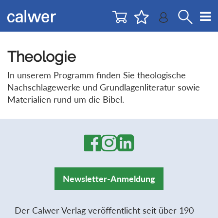
Direkt
Direkt
zur
zum
Navigation
Inhalt
springen
springen
Theologie
In unserem Programm finden Sie theologische
Nachschlagewerke und Grundlagenliteratur sowie
Materialien rund um die Bibel.
Newsletter-Anmeldung
Der Calwer Verlag veröffentlicht seit über 190