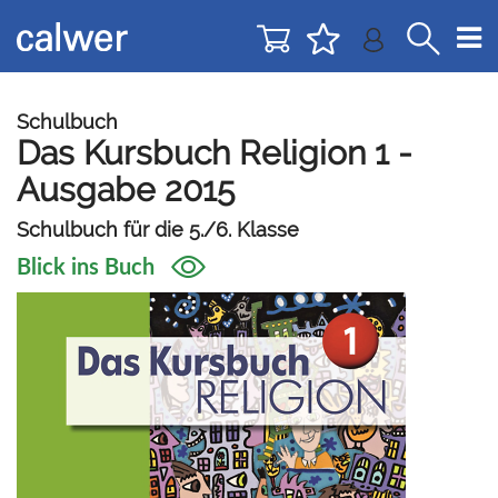
Direkt
Direkt
zur
zum
Navigation
Inhalt
springen
springen
Schulbuch
Das Kursbuch Religion 1 -
Ausgabe 2015
Schulbuch für die 5./6. Klasse
Blick ins Buch