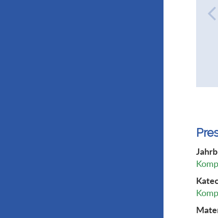
Pre
Jahrb
Kompl
Katec
Kompl
Mater