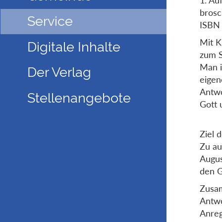
brosch
Service
ISBN
Mit K
Digitale Inhalte
zum S
Man i
Der Verlag
eigen
Antwo
Stellenangebote
Gott 
Ziel 
Zu au
Augus
den G
Zusam
Antwo
Anreg