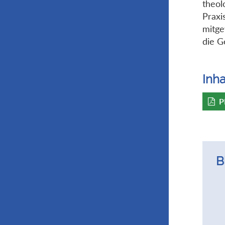
theol
Praxi
mitge
die G
Inha
P
B