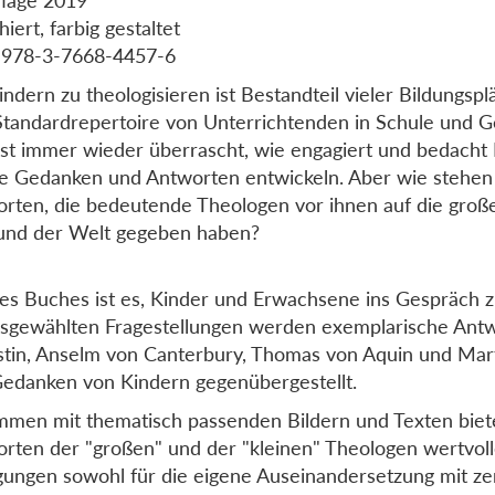
iert, farbig gestaltet
 978-3-7668-4457-6
indern zu theologisieren ist Bestandteil vieler Bildungspl
tandardrepertoire von Unterrichtenden in Schule und 
st immer wieder überrascht, wie engagiert und bedacht
e Gedanken und Antworten entwickeln. Aber wie stehen 
rten, die bedeutende Theologen vor ihnen auf die groß
und der Welt gegeben haben?
des Buches ist es, Kinder und Erwachsene ins Gespräch z
sgewählten Fragestellungen werden exemplarische Ant
tin, Anselm von Canterbury, Thomas von Aquin und Mart
edanken von Kindern gegenübergestellt.
men mit thematisch passenden Bildern und Texten biet
rten der "großen" und der "kleinen" Theologen wertvol
ungen sowohl für die eigene Auseinandersetzung mit ze