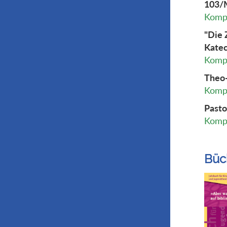
103/M
Kompl
"Die 
Katec
Kompl
Theo-
Kompl
Pasto
Kompl
Büc