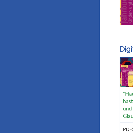
Dig
"Ha
has
und
Gla
PDF