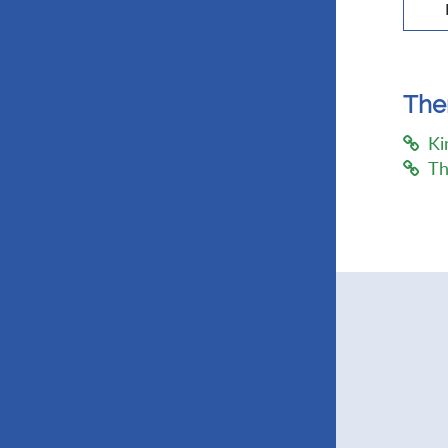
Th
Ki
Th