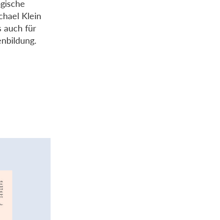
ogische
chael Klein
s auch für
nbildung.