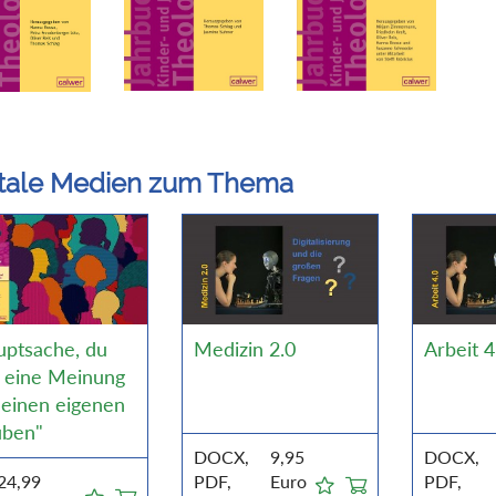
itale Medien zum Thema
uptsache, du
Medizin 2.0
Arbeit 4
t eine Meinung
 einen eigenen
uben"
DOCX,
9,95
DOCX,
24,99
PDF,
Euro
PDF,