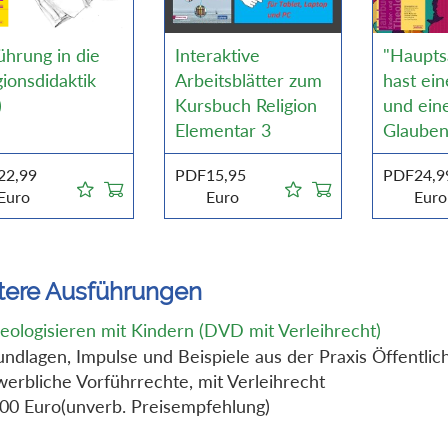
ührung in die
Interaktive
"Haupts
gionsdidaktik
Arbeitsblätter zum
hast ei
)
Kursbuch Religion
und ein
Elementar 3
Glauben
22,99
PDF
15,95
PDF
24,9
Euro
Euro
Euro
tere Ausführungen
eologisieren mit Kindern (DVD mit Verleihrecht)
ndlagen, Impulse und Beispiele aus der Praxis Öffentlic
erbliche Vorführrechte, mit Verleihrecht
,00 Euro(unverb. Preisempfehlung)