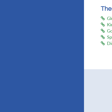
Th
Gl
Ki
Go
Sp
Di