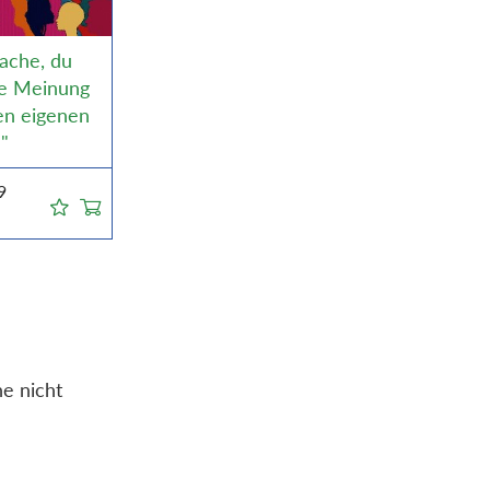
ache, du
ne Meinung
en eigenen
"
9
he nicht