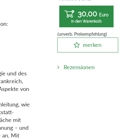
30,00
Euro
In den Warenkorb
ion:
(unverb. Preisempfehlung)
merken
Rezensionen
gie und des
rankreich,
 Aspekte von
leitung, wie
statt-
räche mit
chnung – und
 an. Mit