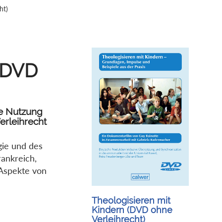
ht)
 (DVD
te Nutzung
erleihrecht
gie und des
rankreich,
 Aspekte von
Theologisieren mit
Kindern (DVD ohne
Verleihrecht)