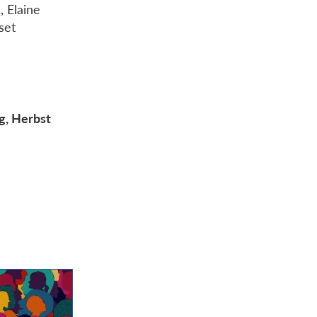
, Elaine
set
g, Herbst