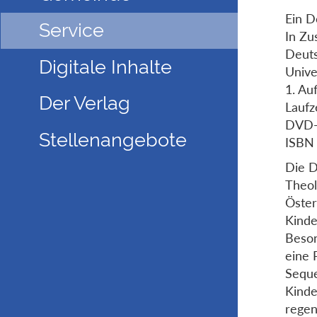
Ein D
Service
In Z
Deuts
Digitale Inhalte
Unive
1. Au
Der Verlag
Laufz
DVD-
Stellenangebote
ISBN
Die D
Theol
Öster
Kinde
Beson
eine 
Seque
Kinde
regen