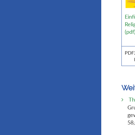
Einf
Reli
(pdf
PDF
Wei
Th
Gru
gew
58