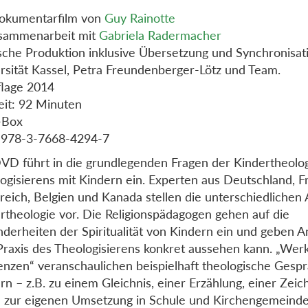
okumentarfilm von
Guy Rainotte
usammenarbeit mit
Gabriela Radermacher
che Produktion inklusive Übersetzung und Synchronisat
rsität Kassel, Petra Freundenberger-Lötz und Team.
flage 2014
eit: 92 Minuten
Box
 978-3-7668-4294-7
VD führt in die grundlegenden Fragen der Kindertheolo
ogisierens mit Kindern ein. Experten aus Deutschland, F
reich, Belgien und Kanada stellen die unterschiedlichen
rtheologie vor. Die Religionspädagogen gehen auf die
derheiten der Spiritualität von Kindern ein und geben An
Praxis des Theologisierens konkret aussehen kann. „Werk
nzen“ veranschaulichen beispielhaft theologische Gesp
rn – z.B. zu einem Gleichnis, einer Erzählung, einer Zei
 zur eigenen Umsetzung in Schule und Kirchengemeinde