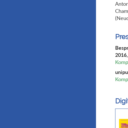
Anton
Champ
(Neuc
Pre
Bespr
2016,
Kompl
unipu
Kompl
Dig