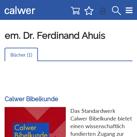
Direkt
Direkt
zur
zum
Navigation
Inhalt
springen
springen
em. Dr. Ferdinand Ahuis
Bücher (
1
)
Calwer Bibelkunde
Das Standardwerk
Calwer Bibelkunde bietet
einen wissenschaftlich
fundierten Zugang zur