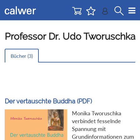
Direkt
Direkt
zur
zum
Navigation
Inhalt
springen
springen
Professor Dr. Udo Tworuschka
Bücher (
3
)
Der vertauschte Buddha (PDF)
Monika Tworuschka
verbindet fesselnde
Spannung mit
Grundinformationen zum