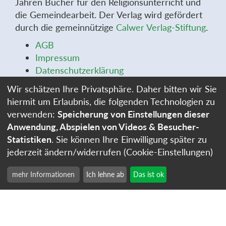
Jahren Bücher für den Religionsunterricht und
die Gemeindearbeit. Der Verlag wird gefördert
durch die gemeinnützige
Calwer Verlag-Stiftung
.
AGB
Impressum
Datenschutzerklärung
Widerrufsbelehrung
Wir schätzen Ihre Privatsphäre. Daher bitten wir Sie
Widerrufsformular
hiermit um Erlaubnis, die folgenden Technologien zu
Stellenangebote
verwenden:
Speicherung von Einstellungen dieser
Cookie-Einstellungen
Anwendung, Abspielen von Videos & Besucher-
Statistiken
. Sie können Ihre Einwilligung später zu
jederzeit ändern/widerrufen (Cookie-Einstellungen)
mehr Informationen
Ich lehne ab
Das ist ok