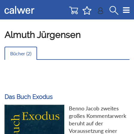
Direkt
Direkt
zur
zum
Navigation
Inhalt
springen
springen
Almuth Jürgensen
Bücher (
2
)
Das Buch Exodus
Benno Jacob zweites
großes Kommentarwerk
beruht auf der
Voraussetzung einer