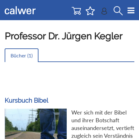
Direkt
Direkt
zur
zum
Navigation
Inhalt
springen
springen
Professor Dr. Jürgen Kegler
Bücher (
1
)
Kursbuch Bibel
Wer sich mit der Bibel
und ihrer Botschaft
auseinandersetzt, vertieft
zugleich sein Verständnis