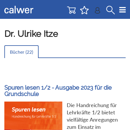
Direkt
Direkt
zur
zum
Navigation
Inhalt
springen
springen
Dr. Ulrike Itze
Bücher (
22
)
Spuren lesen 1/2 - Ausgabe 2023 für die
Grundschule
Die Handreichung für
Lehrkräfte 1/2 bietet
vielfältige Anregungen
zum Einsatz im