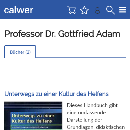
Direkt
Direkt
zur
zum
Navigation
Inhalt
springen
springen
Professor Dr. Gottfried Adam
Bücher (
2
)
Unterwegs zu einer Kultur des Helfens
Dieses Handbuch gibt
eine umfassende
Darstellung der
Grundlagen, didaktischen