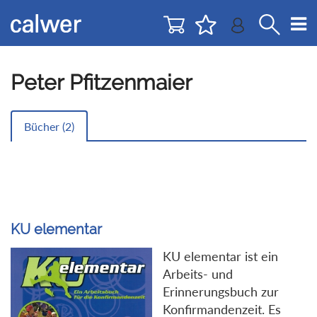
Direkt
Direkt
zur
zum
Navigation
Inhalt
springen
springen
Peter Pfitzenmaier
Bücher (
2
)
KU elementar
KU elementar ist ein
Arbeits- und
Erinnerungsbuch zur
Konfirmandenzeit. Es