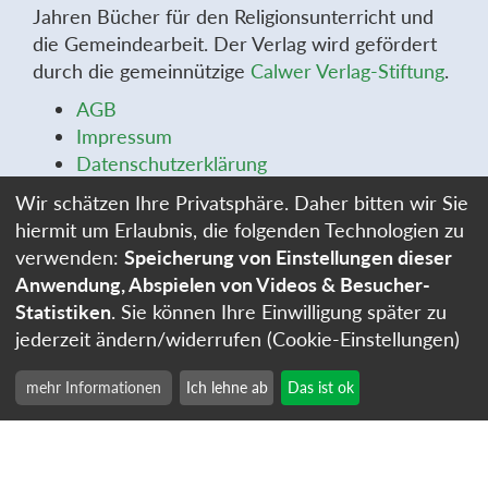
Jahren Bücher für den Religionsunterricht und
die Gemeindearbeit. Der Verlag wird gefördert
durch die gemeinnützige
Calwer Verlag-Stiftung
.
AGB
Impressum
Datenschutzerklärung
Widerrufsbelehrung
Wir schätzen Ihre Privatsphäre. Daher bitten wir Sie
Widerrufsformular
hiermit um Erlaubnis, die folgenden Technologien zu
Stellenangebote
verwenden:
Speicherung von Einstellungen dieser
Cookie-Einstellungen
Anwendung, Abspielen von Videos & Besucher-
Statistiken
. Sie können Ihre Einwilligung später zu
jederzeit ändern/widerrufen (Cookie-Einstellungen)
mehr Informationen
Ich lehne ab
Das ist ok