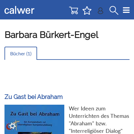
Direkt
Direkt
zur
zum
Navigation
Inhalt
springen
springen
Barbara Bürkert-Engel
Bücher (
1
)
Zu Gast bei Abraham
Wer Ideen zum
Unterrichten des Themas
"Abraham" bzw.
"Interreligiöser Dialog"