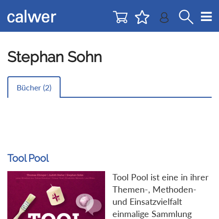
Direkt
Direkt
zur
zum
Navigation
Inhalt
springen
springen
Stephan Sohn
Bücher (
2
)
Tool Pool
Tool Pool ist eine in ihrer
Themen-, Methoden-
und Einsatzvielfalt
einmalige Sammlung