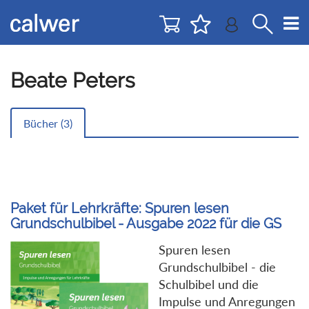
Direkt
Direkt
zur
zum
Navigation
Inhalt
springen
springen
Beate Peters
Bücher (
3
)
Paket für Lehrkräfte: Spuren lesen
Grundschulbibel - Ausgabe 2022 für die GS
Spuren lesen
Grundschulbibel - die
Schulbibel und die
Impulse und Anregungen