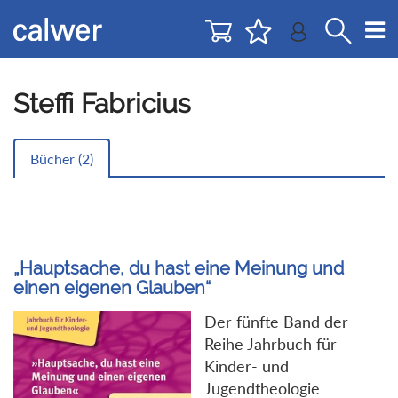
Direkt
Direkt
zur
zum
Navigation
Inhalt
springen
springen
Steffi Fabricius
Bücher (
2
)
„Hauptsache, du hast eine Meinung und
einen eigenen Glauben“
Der fünfte Band der
Reihe Jahrbuch für
Kinder- und
Jugendtheologie