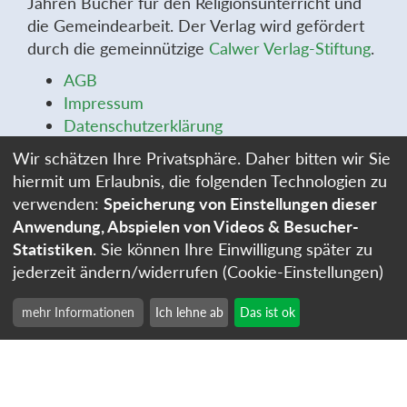
Jahren Bücher für den Religionsunterricht und
die Gemeindearbeit. Der Verlag wird gefördert
durch die gemeinnützige
Calwer Verlag-Stiftung
.
AGB
Impressum
Datenschutzerklärung
Widerrufsbelehrung
Wir schätzen Ihre Privatsphäre. Daher bitten wir Sie
Widerrufsformular
hiermit um Erlaubnis, die folgenden Technologien zu
Stellenangebote
verwenden:
Speicherung von Einstellungen dieser
Cookie-Einstellungen
Anwendung, Abspielen von Videos & Besucher-
Statistiken
. Sie können Ihre Einwilligung später zu
jederzeit ändern/widerrufen (Cookie-Einstellungen)
mehr Informationen
Ich lehne ab
Das ist ok