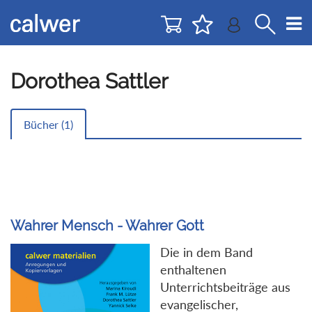
Direkt
Direkt
zur
zum
Navigation
Inhalt
springen
springen
Dorothea Sattler
Bücher (
1
)
Wahrer Mensch - Wahrer Gott
Die in dem Band
enthaltenen
Unterrichtsbeiträge aus
evangelischer,