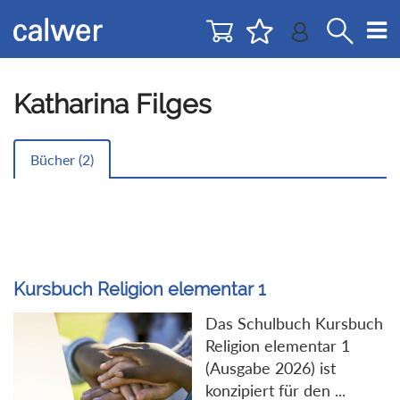
Direkt
Direkt
zur
zum
Navigation
Inhalt
springen
springen
Katharina Filges
Bücher (
2
)
Kursbuch Religion elementar 1
Das Schulbuch Kursbuch
Religion elementar 1
(Ausgabe 2026) ist
konzipiert für den ...