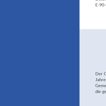
E-90
Der C
Jahre
Gemei
die g