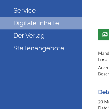
Service
Digitale Inhalte
Der Verlag
Stellenangebote
Manda
Freia
Auch 
Besch
Deta
20 M
Datei